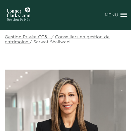
MENU
Gestion Privée CC&L
/
Conseillers en gestion de
patrimoine
/
Sarwat Shallwani