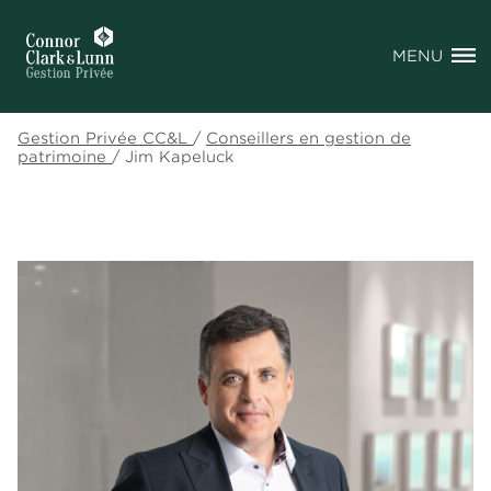
MENU
Gestion Privée CC&L
/
Conseillers en gestion de
patrimoine
/
Jim Kapeluck