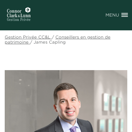
MENU
Gestion Privée CC&L
/
Conseillers en gestion de
patrimoine
/
James Capling